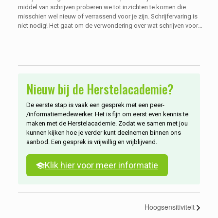
middel van schrijven proberen we tot inzichten te komen die
misschien wel nieuw of verrassend voor je zijn. Schrijfervaring is
niet nodig! Het gaat om de verwondering over wat schrijven voor
je kan doen en je kunt ervaren of schrijven misschien een
positieve aanvulling kan zijn in je herstelproces.
Nieuw bij de Herstelacademie?
De eerste stap is vaak een gesprek met een peer-
/informatiemedewerker. Het is fijn om eerst even kennis te
maken met de Herstelacademie. Zodat we samen met jou
kunnen kijken hoe je verder kunt deelnemen binnen ons
aanbod. Een gesprek is vrijwillig en vrijblijvend.
Klik hier voor meer informatie
Hoogsensitiviteit