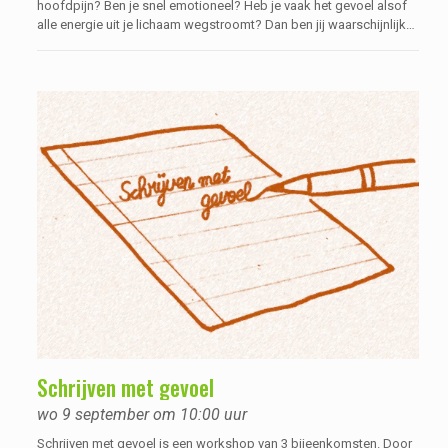
hoofdpijn? Ben je snel emotioneel? Heb je vaak het gevoel alsof
alle energie uit je lichaam wegstroomt? Dan ben jij waarschijnlijk
hoogsensitief. In deze cursus gaan we dieper in op wat
hooggevoeligheid is, Waar heb je last van als je hooggevoelig
bent en hoe ga je daarmee om in het dagelijks leven?
Schrijven met gevoel
wo 9 september om 10:00 uur
Schrijven met gevoel is een workshop van 3 bijeenkomsten. Door