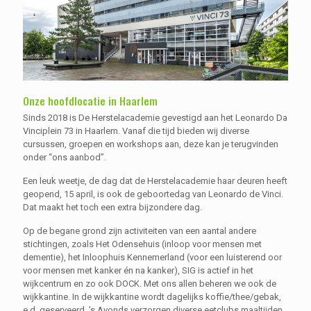
Onze hoofdlocatie in Haarlem
Sinds 2018 is De Herstelacademie gevestigd aan het Leonardo Da
Vinciplein 73 in Haarlem. Vanaf die tijd bieden wij diverse
cursussen, groepen en workshops aan, deze kan je terugvinden
onder “ons aanbod”.
Een leuk weetje, de dag dat de Herstelacademie haar deuren heeft
geopend, 15 april, is ook de geboortedag van Leonardo de Vinci.
Dat maakt het toch een extra bijzondere dag.
Op de begane grond zijn activiteiten van een aantal andere
stichtingen, zoals Het Odensehuis (inloop voor mensen met
dementie), het Inloophuis Kennemerland (voor een luisterend oor
voor mensen met kanker én na kanker), SIG is actief in het
wijkcentrum en zo ook DOCK. Met ons allen beheren we ook de
wijkkantine. In de wijkkantine wordt dagelijks koffie/thee/gebak,
e.d. geserveerd. ’s Avonds verzorgen diverse eetclubs maaltijden