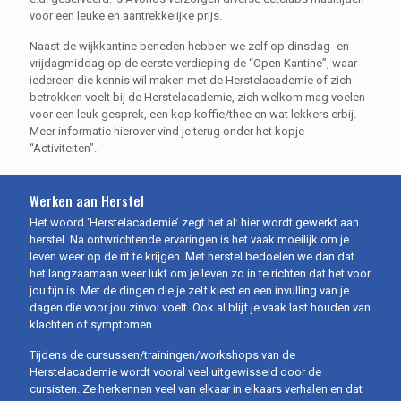
voor een leuke en aantrekkelijke prijs.
Naast de wijkkantine beneden hebben we zelf op dinsdag- en
vrijdagmiddag op de eerste verdieping de “Open Kantine”, waar
iedereen die kennis wil maken met de Herstelacademie of zich
betrokken voelt bij de Herstelacademie, zich welkom mag voelen
voor een leuk gesprek, een kop koffie/thee en wat lekkers erbij.
Meer informatie hierover vind je terug onder het kopje
“Activiteiten”.
Werken aan Herstel
Het woord ‘Herstelacademie’ zegt het al: hier wordt gewerkt aan
herstel. Na ontwrichtende ervaringen is het vaak moeilijk om je
leven weer op de rit te krijgen. Met herstel bedoelen we dan dat
het langzaamaan weer lukt om je leven zo in te richten dat het voor
jou fijn is. Met de dingen die je zelf kiest en een invulling van je
dagen die voor jou zinvol voelt. Ook al blijf je vaak last houden van
klachten of symptomen.
Tijdens de cursussen/trainingen/workshops van de
Herstelacademie wordt vooral veel uitgewisseld door de
cursisten. Ze herkennen veel van elkaar in elkaars verhalen en dat