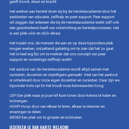
geeft troost, steun en kracht.
Het werken aan herstel doen wij bij de Herstelacademie door het
aanbieden van educatie, zelfhulp en peer support. Peer support
wil zeggen dat iedereen die bij de Herstelacademie werkt zelf ook
een geschiedenis heeft van ontwrichting en herstelprocessen. Het
is een plek vóór en dóór elkaar.
Het maakt ons, de mensen die aan en op deze bijzondere plek
mogen werken, ontzettend gelukkig om te zien dat het zo gaat.
Het is heel erg fijn om te merken dat ons concept van peer
support en onderlinge zelfhulp werkt!
Het aanbod van de Herstelacademie wordt altijd samen met
cursisten, docenten en vrijwilligers gemaakt. Veel van het aanbod
is ontwikkeld door onze eigen docenten en cursisten. Daar zijn we
bijzonder trots op! En het houdt onze kernwaarden hoog:
LEF! Een plek waar je jouw lef kunt tonen door kennis te halen en
te brengen.
HOOP! Hoop door van elkaar te leren, elkaar te steunen en
ervaringen te delen.
GROEI! Een plek om te groeien en te bloeien.
IEDEREEN IS VAN HARTE WELKOM!