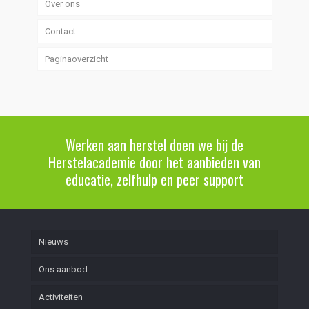
Over ons
Contact
Paginaoverzicht
Werken aan herstel doen we bij de
Herstelacademie door het aanbieden van
educatie, zelfhulp en peer support
Nieuws
Ons aanbod
Activiteiten