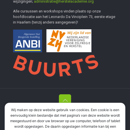
wijzigingen;
administratie@herstelacademie.org
Alle cursussen en workshops vinden plaats op onze
hoofdlocatie aan het Leonardo Da Vinciplein 73, eerste etage
in Haarlem (tenzij anders aangegeven)!
Wij maken op deze website gebruik van cookies. Een cookie is een
Stichting Herstelacademie Haarlem en Meer
| Leonardo Da
eenvoudig klein bestandje dat met pagina’s van deze website wordt
Vinciplein 73, 2037 RR Haarlem |
06 337 35 694
|
meegestuurd en door uw browser op uw computer, telefoon of tablet
informatie@herstelacademie.org
| RSIN: 858571298 |
wordt opgeslagen. De daarin opgeslagen informatie kan bij een
Privacyverklaring