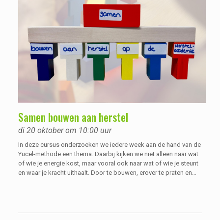
Samen bouwen aan herstel
di 20 oktober om 10:00 uur
In deze cursus onderzoeken we iedere week aan de hand van de
Yucel-methode een thema. Daarbij kijken we niet alleen naar wat
of wie je energie kost, maar vooral ook naar wat of wie je steunt
en waar je kracht uithaalt. Door te bouwen, erover te praten en
ervaringen hierover met elkaar uit te wisselen, wordt duidelijk waar
jouw kracht zit, waar je nu staat en wat je nog wilt bereiken. Dit
kan ondersteunend werken voor je herstel, waarbij je vanuit eigen
regie zoekt naar wat voor jou werkt.