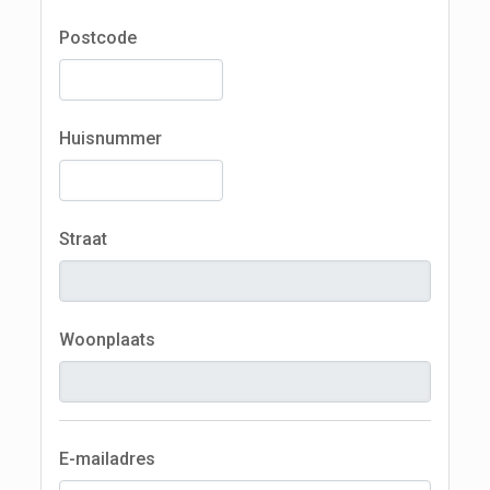
n
r
d
Postcode
Huisnummer
Straat
Woonplaats
E-mailadres