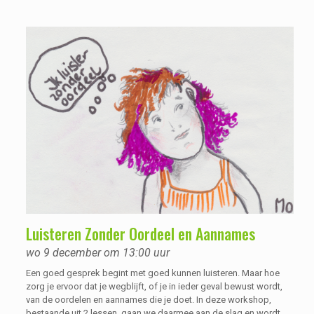
vaak tijd nodig. Wanneer je je psychische kwetsbaarheid
accepteert, krijg je ruimte om naar jezelf te kijken.
Luisteren Zonder Oordeel en Aannames
wo 9 december om 13:00 uur
Een goed gesprek begint met goed kunnen luisteren. Maar hoe
zorg je ervoor dat je wegblijft, of je in ieder geval bewust wordt,
van de oordelen en aannames die je doet. In deze workshop,
bestaande uit 2 lessen, gaan we daarmee aan de slag en wordt