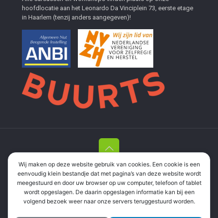
hoofdlocatie aan het Leonardo Da Vinciplein 73, eerste etage
in Haarlem (tenzij anders aangegeven)!
Wij maken op deze website gebruik van cookies. Een cookie is een
Stichting Herstelacademie Haarlem en Meer
| Leonardo Da
eenvoudig klein bestandje dat met pagina’s van deze website wordt
Vinciplein 73, 2037 RR Haarlem |
06 337 35 694
|
meegestuurd en door uw browser op uw computer, telefoon of tablet
informatie@herstelacademie.org
| RSIN: 858571298 |
wordt opgeslagen. De daarin opgeslagen informatie kan bij een
Privacyverklaring
volgend bezoek weer naar onze servers teruggestuurd worden.