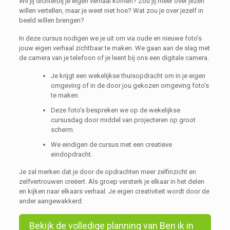
Wil jij dichterbij je eigen verhaal komen? Zou jij meer over jezelf
willen vertellen, maar je weet niet hoe? Wat zou je over jezelf in
beeld willen brengen?
In deze cursus nodigen we je uit om via oude en nieuwe foto’s
jouw eigen verhaal zichtbaar te maken. We gaan aan de slag met
de camera van je telefoon of je leent bij ons een digitale camera.
Je krijgt een wekelijkse thuisopdracht om in je eigen
omgeving of in de door jou gekozen omgeving foto’s
te maken.
Deze foto’s bespreken we op de wekelijkse
cursusdag door middel van projecteren op groot
scherm.
We eindigen de cursus met een creatieve
eindopdracht.
Je zal merken dat je door de opdrachten meer zelfinzicht en
zelfvertrouwen creëert. Als groep versterk je elkaar in het delen
en kijken naar elkaars verhaal. Je eigen creativiteit wordt door de
ander aangewakkerd.
Bekijk de volledige planning van Ben ik in