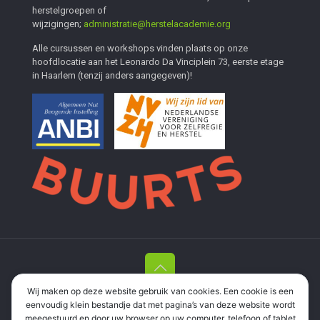
herstelgroepen of
wijzigingen;
administratie@herstelacademie.org
Alle cursussen en workshops vinden plaats op onze
hoofdlocatie aan het Leonardo Da Vinciplein 73, eerste etage
in Haarlem (tenzij anders aangegeven)!
Wij maken op deze website gebruik van cookies. Een cookie is een
Stichting Herstelacademie Haarlem en Meer
| Leonardo Da
eenvoudig klein bestandje dat met pagina’s van deze website wordt
Vinciplein 73, 2037 RR Haarlem |
06 337 35 694
|
meegestuurd en door uw browser op uw computer, telefoon of tablet