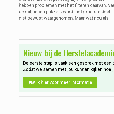
hebben problemen met het filteren daarvan. Va
de miljoenen prikkels wordt het grootste deel
niet bewust waargenomen. Maar wat nou als
deze filter niet voldoende werkt? Deze
workshop is voor iedereen die denkt last te
hebben van overprikkeling, maar ook voor de
mensen die dit al weten en hier verdieping in
Nieuw bij de Herstelacademi
zoeken. De wereld is druk en deze wordt steed
drukker, het is geen wonder en zeker geen
zwakte als je hier last van ervaart door
De eerste stap is vaak een gesprek met een 
ongemakken. In deze workshop word duidelijk
Zodat we samen met jou kunnen kijken hoe je 
wat voor invloed het kan hebben als je
overprikkeling ervaart, en hoe je hier zo goed
Klik hier voor meer informatie
mogelijk mee kan omgaan.