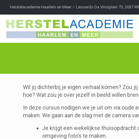
Herstelacademie Haarlem en Meer – Leonardo Da Vinciplein 73, 2037 R
Wil jij dichterbij je eigen verhaal komen? Zou ji
hoe? Wat zou je over jezelf in beeld willen bre
In deze cursus nodigen we je uit om via oude e
maken. We gaan aan de slag met de camera van j
Je krijgt een wekelijkse thuisopdracht
omgeving foto’s te maken.