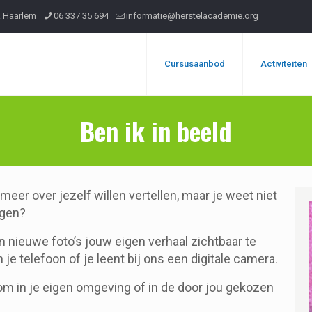
R Haarlem
06 337 35 694
informatie@herstelacademie.org
Cursusaanbod
Activiteiten
Ben ik in beeld
j meer over jezelf willen vertellen, maar je weet niet
ngen?
n nieuwe foto’s jouw eigen verhaal zichtbaar te
e telefoon of je leent bij ons een digitale camera.
 om in je eigen omgeving of in de door jou gekozen