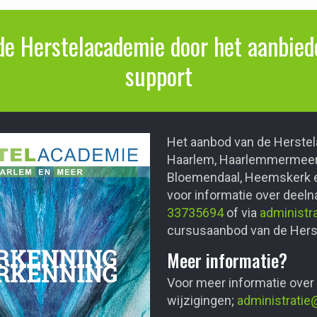
de Herstelacademie door het aanbiede
support
Het aanbod van de Herstel
Haarlem, Haarlemmermeer,
Bloemendaal, Heemskerk e
voor informatie over deel
33735694
of via
administr
cursusaanbod van de Herst
Meer informatie?
Voor meer informatie over
wijzigingen;
administratie