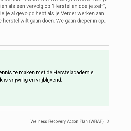
ien als een vervolg op "Herstellen doe je zelf",
ie je al gevolgd hebt als je Verder werken aan
e herstel wilt gaan doen. We gaan dieper in op
erstelthema's en er zal 1 gastspreker zijn of
aar herstelverhaal komen delen. Enkele
hema's die langskomen zijn: acceptatie,
erwachtingen, valkuilen, vallen en opstaan en
e fases van herstel.
 kennis te maken met de Herstelacademie.
vrijwillig en vrijblijvend.
Wellness Recovery Action Plan (WRAP)