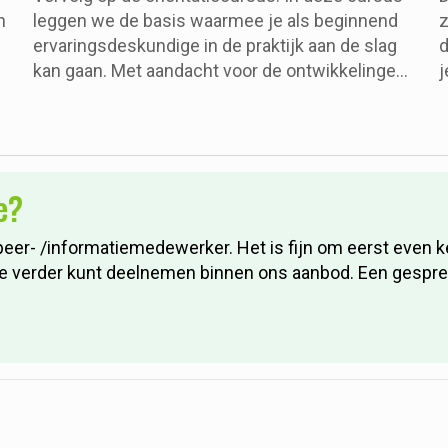
n
leggen we de basis waarmee je als beginnend
z
ervaringsdeskundige in de praktijk aan de slag
d
kan gaan. Met aandacht voor de ontwikkelingen
j
op het gebied van ervaringsdeskundigheid en
h
praktische oefeningen.
h
t
v
e?
s
d
peer- /informatiemedewerker. Het is fijn om eerst even
verder kunt deelnemen binnen ons aanbod. Een gesprek is 