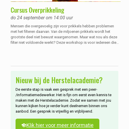
Cursus Overprikkeling
do 24 september om 14:00 uur
Mensen die overgevoelig zijn voor prikkels hebben problemen
met het filteren daarvan. Van de miljoenen prikkels wordt het
grootste deel niet bewust waargenomen. Maar wat nou als deze
filter niet voldoende werkt? Deze workshop is voor iedereen die
denkt last te hebben van overprikkeling, maar ook voor de
mensen die dit al weten en hier verdieping in zoeken. De wereld is
druk en deze wordt steeds drukker, het is geen wonder en zeker
geen zwakte als je hier last van ervaart door ongemakken. In deze
workshop word duidelijk wat voor invloed het kan hebben als je
overprikkeling ervaart, en hoe je hier zo goed mogelijk mee kan
Nieuw bij de Herstelacademie?
omgaan.
De eerste stap is vaak een gesprek met een peer-
/informatiemedewerker. Het is fijn om eerst even kennis te
maken met de Herstelacademie. Zodat we samen met jou
kunnen kijken hoe je verder kunt deelnemen binnen ons
aanbod. Een gesprek is vrijwillig en vrijblijvend.
Klik hier voor meer informatie