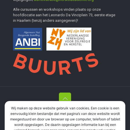
Alle cursussen en workshops vinden plaats op onze
hoofdlocatie aan het Leonardo Da Vinciplein 73, eerste etage
in Haarlem (tenzij anders aangegeven)!
Wij maken op deze website gebruik van cookies. Een cookie is een
Stichting Herstelacademie Haarlem en Meer
| Leonardo Da
eenvoudig klein bestandje dat met pagina’s van deze website wordt
Vinciplein 73, 2037 RR Haarlem |
06 337 35 694
|
meegestuurd en door uw browser op uw computer, telefoon of tablet
informatie@herstelacademie.org
| RSIN: 858571298 |
wordt opgeslagen. De daarin opgeslagen informatie kan bij een
Privacyverklaring