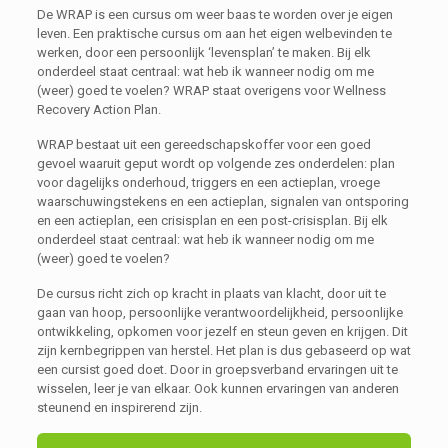
De WRAP is een cursus om weer baas te worden over je eigen
leven. Een praktische cursus om aan het eigen welbevinden te
werken, door een persoonlijk ‘levensplan’ te maken. Bij elk
onderdeel staat centraal: wat heb ik wanneer nodig om me
(weer) goed te voelen? WRAP staat overigens voor Wellness
Recovery Action Plan.
WRAP bestaat uit een gereedschapskoffer voor een goed
gevoel waaruit geput wordt op volgende zes onderdelen: plan
voor dagelijks onderhoud, triggers en een actieplan, vroege
waarschuwingstekens en een actieplan, signalen van ontsporing
en een actieplan, een crisisplan en een post-crisisplan. Bij elk
onderdeel staat centraal: wat heb ik wanneer nodig om me
(weer) goed te voelen?
De cursus richt zich op kracht in plaats van klacht, door uit te
gaan van hoop, persoonlijke verantwoordelijkheid, persoonlijke
ontwikkeling, opkomen voor jezelf en steun geven en krijgen. Dit
zijn kernbegrippen van herstel. Het plan is dus gebaseerd op wat
een cursist goed doet. Door in groepsverband ervaringen uit te
wisselen, leer je van elkaar. Ook kunnen ervaringen van anderen
steunend en inspirerend zijn.