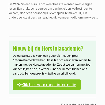
De WRAP is een cursus om weer baas te worden over je eigen
leven. Een praktische cursus om aan het eigen welbevinden te
werken, door een persoonlijk ‘levensplan’ te maken. Bij elk
onderdeel staat centraal: wat heb ik wanneer nodig om me (weer)
goed te voelen? WRAP staat overigens voor Wellness Recovery
Action Plan.
Nieuw bij de Herstelacademie?
De eerste stap is vaak een gesprek met een peer-
/informatiemedewerker. Het is fijn om eerst even kennis te
maken met de Herstelacademie. Zodat we samen met jou
kunnen kijken hoe je verder kunt deelnemen binnen ons
aanbod. Een gesprek is vrijwillig en vrijblijvend.
Klik hier voor meer informatie
De Kracht van Muziek