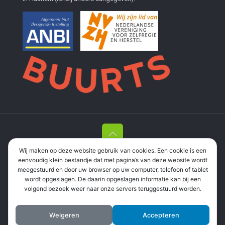
Wij maken op deze website gebruik van cookies. Een cookie is een
Stichting Herstelacademie Haarlem en Meer
| Leonardo Da
eenvoudig klein bestandje dat met pagina’s van deze website wordt
Vinciplein 73, 2037 RR Haarlem |
06 337 35 694
|
meegestuurd en door uw browser op uw computer, telefoon of tablet
informatie@herstelacademie.org
| RSIN: 858571298 |
wordt opgeslagen. De daarin opgeslagen informatie kan bij een
Privacyverklaring
volgend bezoek weer naar onze servers teruggestuurd worden.
Weigeren
Accepteren