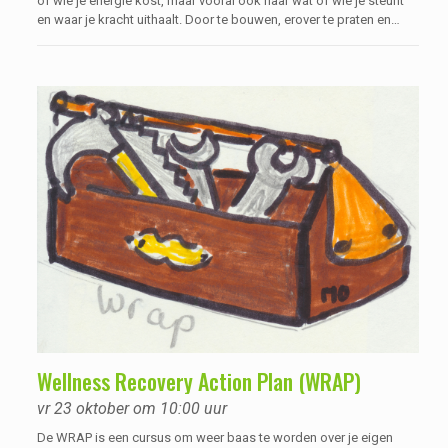
of wie je energie kost, maar vooral ook naar wat of wie je steunt
en waar je kracht uithaalt. Door te bouwen, erover te praten en
ervaringen hierover met elkaar uit te wisselen, wordt duidelijk waar
jouw kracht zit, waar je nu staat en wat je nog wilt bereiken. Dit
kan ondersteunend werken voor je herstel, waarbij je vanuit eigen
regie zoekt naar wat voor jou werkt.
Wellness Recovery Action Plan (WRAP)
vr 23 oktober om 10:00 uur
De WRAP is een cursus om weer baas te worden over je eigen