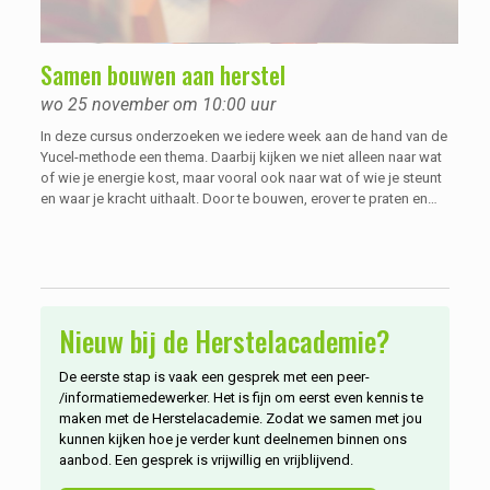
Samen bouwen aan herstel
wo 25 november om 10:00 uur
In deze cursus onderzoeken we iedere week aan de hand van de
Yucel-methode een thema. Daarbij kijken we niet alleen naar wat
of wie je energie kost, maar vooral ook naar wat of wie je steunt
en waar je kracht uithaalt. Door te bouwen, erover te praten en
ervaringen hierover met elkaar uit te wisselen, wordt duidelijk waar
jouw kracht zit, waar je nu staat en wat je nog wilt bereiken. Dit
kan ondersteunend werken voor je herstel, waarbij je vanuit eigen
regie zoekt naar wat voor jou werkt.
Nieuw bij de Herstelacademie?
De eerste stap is vaak een gesprek met een peer-
/informatiemedewerker. Het is fijn om eerst even kennis te
maken met de Herstelacademie. Zodat we samen met jou
kunnen kijken hoe je verder kunt deelnemen binnen ons
aanbod. Een gesprek is vrijwillig en vrijblijvend.