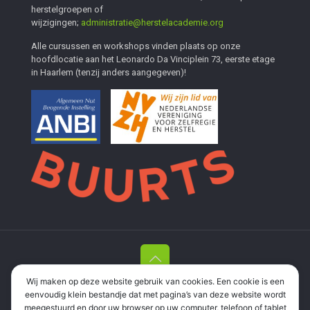
herstelgroepen of
wijzigingen;
administratie@herstelacademie.org
Alle cursussen en workshops vinden plaats op onze
hoofdlocatie aan het Leonardo Da Vinciplein 73, eerste etage
in Haarlem (tenzij anders aangegeven)!
Wij maken op deze website gebruik van cookies. Een cookie is een
Stichting Herstelacademie Haarlem en Meer
| Leonardo Da
eenvoudig klein bestandje dat met pagina’s van deze website wordt
Vinciplein 73, 2037 RR Haarlem |
06 337 35 694
|
meegestuurd en door uw browser op uw computer, telefoon of tablet