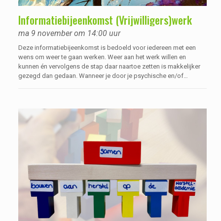
Informatiebijeenkomst (Vrijwilligers)werk
ma 9 november om 14:00 uur
Deze informatiebijeenkomst is bedoeld voor iedereen met een
wens om weer te gaan werken. Weer aan het werk willen en
kunnen én vervolgens de stap daar naartoe zetten is makkelijker
gezegd dan gedaan. Wanneer je door je psychische en/of
verslavingskwetsbaarheid langere tijd niet heb gewerkt, durf je
vaak niet meer te dromen van, of te denken aan werk: ‘’Kan ik dat
wel, is een betaalde baan nog voor mij weggelegd? En zal ik
geaccepteerd worden door collega’s?”