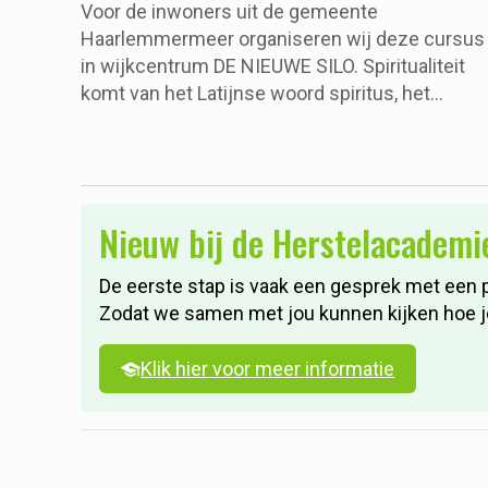
Voor de inwoners uit de gemeente
Haarlemmermeer organiseren wij deze cursus
in wijkcentrum DE NIEUWE SILO. Spiritualiteit
komt van het Latijnse woord spiritus, het
betekent geest. Er is geen exacte definitie van
spiritualiteit. In algemene zin heeft het te mak
met datgene wat de geest betreft. Spiritualiteit
gaat verder dan de fysieke wereld. Je voelt je
Nieuw bij de Herstelacademi
verbonden met iets dat groter is dan tastbare
zaken. Mensen kunnen spiritualiteit vinden in
religie, in de natuur, meditatie of creatieve
De eerste stap is vaak een gesprek met een 
expressie.
Zodat we samen met jou kunnen kijken hoe je 
Klik hier voor meer informatie