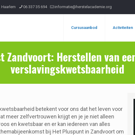
R Haarlem
06 337 35 694
informatie@herstelacademie.org
Cursusaanbod
Activiteiten
 Zandvoort: Herstellen van een
verslavingskwetsbaarheid
kwetsbaarheid betekent voor ons dat het leven voor
at meer zelfvertrouwen krijgt en je je niet alleen
 broos en kwetsbaar en er kan iedereen van alles
 themabijeenkomst bij Het Pluspunt in Zandvoort om