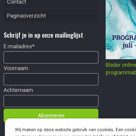
Contact
Paginaoverzicht
Schrijf je in op onze mailinglijst
E-mailadres
*
Blader onlin
Voornaam
programmab
Achternaam
Abonneren
Wij maken op deze website gebruik van cookies. Een cooki