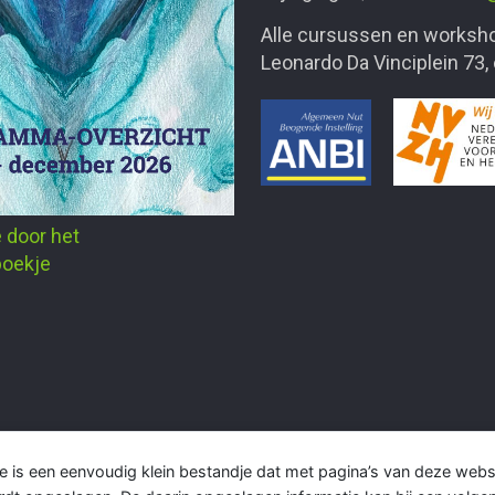
Alle cursussen en worksho
Leonardo Da Vinciplein 73,
e door het
oekje
e is een eenvoudig klein bestandje dat met pagina’s van deze web