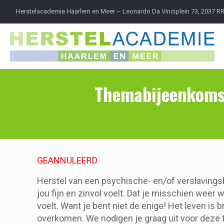
Herstelacademie Haarlem en Meer – Leonardo Da Vinciplein 73, 2037 R
Themabijeenkomst
GEANNULEERD
Herstel van een psychische- en/of verslavings
jou fijn en zinvol voelt. Dat je misschien weer w
voelt. Want je bent niet de enige! Het leven is
overkomen. We nodigen je graag uit voor deze