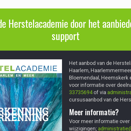
de Herstelacademie door het aanbiede
support
Het aanbod van de Herstel
Haarlem, Haarlemmermeer,
Bloemendaal, Heemskerk e
voor informatie over deel
33735694
of via
administr
cursusaanbod van de Herst
Meer informatie?
Voor meer informatie over
wijzigingen;
administratie