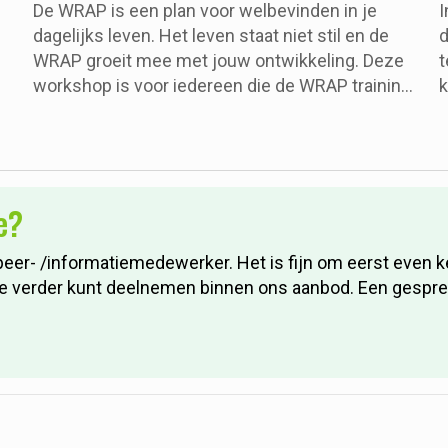
De WRAP is een plan voor welbevinden in je
I
dagelijks leven. Het leven staat niet stil en de
d
WRAP groeit mee met jouw ontwikkeling. Deze
t
workshop is voor iedereen die de WRAP training
k
ooit heeft gevolgd. We nemen de onderdelen
i
en
van de WRAP door en er is ruimte voor
verdieping van de onderwerpen. Met elkaar
delen we ideeën en kennis over hoe je de WRAP
e?
nog beter voor jezelf kunt gebruiken.
peer- /informatiemedewerker. Het is fijn om eerst even
verder kunt deelnemen binnen ons aanbod. Een gesprek is 