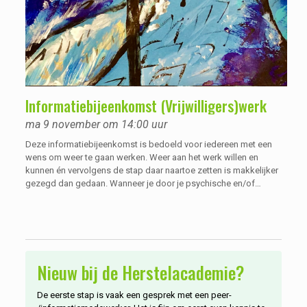
Informatiebijeenkomst (Vrijwilligers)werk
ma 9 november om 14:00 uur
Deze informatiebijeenkomst is bedoeld voor iedereen met een
wens om weer te gaan werken. Weer aan het werk willen en
kunnen én vervolgens de stap daar naartoe zetten is makkelijker
gezegd dan gedaan. Wanneer je door je psychische en/of
verslavingskwetsbaarheid langere tijd niet heb gewerkt, durf je
vaak niet meer te dromen van, of te denken aan werk: ‘’Kan ik dat
wel, is een betaalde baan nog voor mij weggelegd? En zal ik
geaccepteerd worden door collega’s?”
Nieuw bij de Herstelacademie?
De eerste stap is vaak een gesprek met een peer-