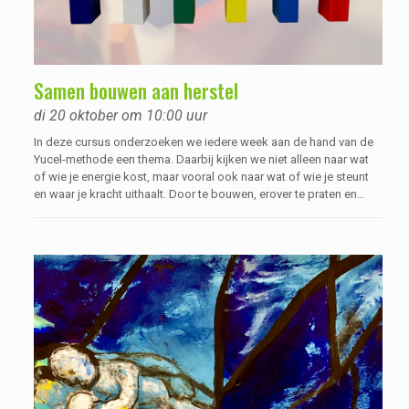
Samen bouwen aan herstel
di 20 oktober om 10:00 uur
In deze cursus onderzoeken we iedere week aan de hand van de
Yucel-methode een thema. Daarbij kijken we niet alleen naar wat
of wie je energie kost, maar vooral ook naar wat of wie je steunt
en waar je kracht uithaalt. Door te bouwen, erover te praten en
ervaringen hierover met elkaar uit te wisselen, wordt duidelijk waar
jouw kracht zit, waar je nu staat en wat je nog wilt bereiken. Dit
kan ondersteunend werken voor je herstel, waarbij je vanuit eigen
regie zoekt naar wat voor jou werkt.