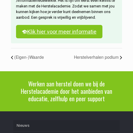
/informatiemedewerker. Het is fijn om eerst even kennis te
maken met de Herstelacademie. Zodat we samen met jou
kunnen kijken hoe je verder kunt deelnemen binnen ons
aanbod. Een gesprek is vrijwillig en vrijblijvend.
Klik hier voor meer informatie
(Eigen-)Waarde
Herstelverhalen podium
Werken aan herstel doen we bij de
Herstelacademie door het aanbieden van
educatie, zelfhulp en peer support
Nieuws