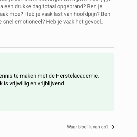
a een drukke dag totaal opgebrand? Ben je
aak moe? Heb je vaak last van hoofdpijn? Ben
e snel emotioneel? Heb je vaak het gevoel
lsof alle energie uit je lichaam wegstroomt?
an ben jij waarschijnlijk hoogsensitief. In deze
ursus gaan we dieper in op wat
ooggevoeligheid is, Waar heb je last van als je
ooggevoelig bent en hoe ga je daarmee om in
et dagelijks leven?
 kennis te maken met de Herstelacademie.
vrijwillig en vrijblijvend.
Waar bloei ik van op?