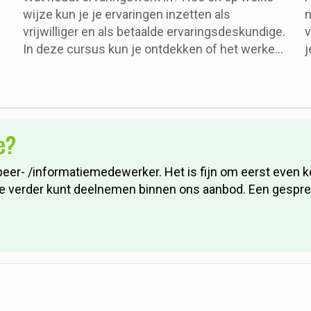
wijze kun je je ervaringen inzetten als
n
vrijwilliger en als betaalde ervaringsdeskundige.
v
In deze cursus kun je ontdekken of het werken
j
met eigen ervaring iets voor jou is.
a
r
D
c
h
e?
h
h
peer- /informatiemedewerker. Het is fijn om eerst even
verder kunt deelnemen binnen ons aanbod. Een gesprek is 