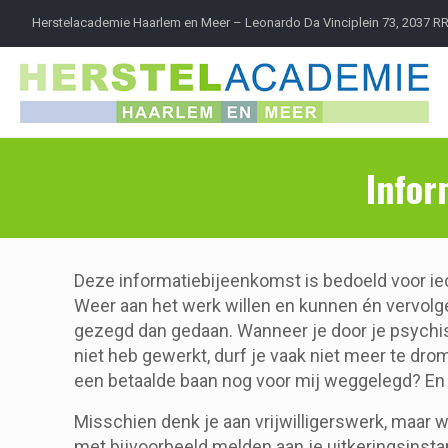
Herstelacademie Haarlem en Meer – Leonardo Da Vinciplein 73, 2037 R
Infor
Deze informatiebijeenkomst is bedoeld voor i
Weer aan het werk willen en kunnen én vervolge
gezegd dan gedaan. Wanneer je door je psychis
niet heb gewerkt, durf je vaak niet meer te drome
een betaalde baan nog voor mij weggelegd? En 
Misschien denk je aan vrijwilligerswerk, maar 
met bijvoorbeeld melden aan je uitkeringsinsta