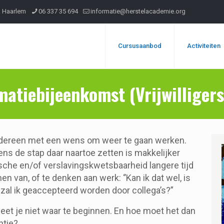
R Haarlem
06 337 35 694
informatie@herstelacademie.org
Cursusaanbod
Activiteiten
matiebijeenkomst (Vrijwilliger
edereen met een wens om weer te gaan werken.
ns de stap daar naartoe zetten is makkelijker
che en/of verslavingskwetsbaarheid langere tijd
n van, of te denken aan werk: ‘’Kan ik dat wel, is
zal ik geaccepteerd worden door collega’s?”
weet je niet waar te beginnen. En hoe moet het dan
ntie?