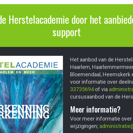
de Herstelacademie door het aanbiede
support
Het aanbod van de Herstel
Haarlem, Haarlemmermeer,
Bloemendaal, Heemskerk e
voor informatie over deel
33735694
of via
administr
cursusaanbod van de Herst
Meer informatie?
Voor meer informatie over
wijzigingen;
administratie