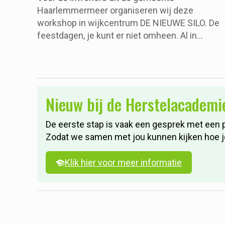
Haarlemmermeer organiseren wij deze
workshop in wijkcentrum DE NIEUWE SILO. De
feestdagen, je kunt er niet omheen. Al in
november zie je overal feestelijke
straatverlichting en vaak krijg je nog veel eerde
al de vraag: ‘Wat doe jij met kerst en oudjaar?’.
Soms ook nog gevolgd door: ‘Je gaat toch niet
Nieuw bij de Herstelacademi
alleen zitten hè?’
De eerste stap is vaak een gesprek met een 
Zodat we samen met jou kunnen kijken hoe je 
Klik hier voor meer informatie