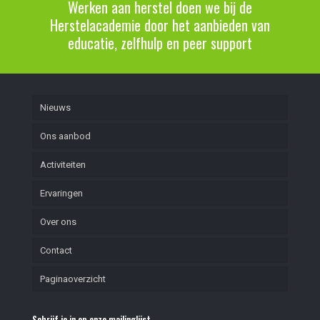
Werken aan herstel doen we bij de
Herstelacademie door het aanbieden van
educatie, zelfhulp en peer support
Nieuws
Ons aanbod
Activiteiten
Ervaringen
Over ons
Contact
Paginaoverzicht
Schrijf je in op onze mailinglijst