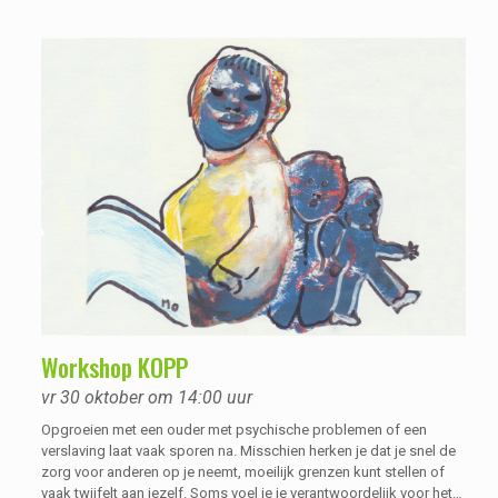
vaak niet meer te dromen van, of te denken aan werk: ‘’Kan ik dat
wel, is een betaalde baan nog voor mij weggelegd? En zal ik
geaccepteerd worden door collega’s?”
Workshop KOPP
vr 30 oktober om 14:00 uur
Opgroeien met een ouder met psychische problemen of een
verslaving laat vaak sporen na. Misschien herken je dat je snel de
zorg voor anderen op je neemt, moeilijk grenzen kunt stellen of
vaak twijfelt aan jezelf. Soms voel je je verantwoordelijk voor het