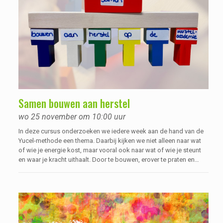
Samen bouwen aan herstel
wo 25 november om 10:00 uur
In deze cursus onderzoeken we iedere week aan de hand van de
Yucel-methode een thema. Daarbij kijken we niet alleen naar wat
of wie je energie kost, maar vooral ook naar wat of wie je steunt
en waar je kracht uithaalt. Door te bouwen, erover te praten en
ervaringen hierover met elkaar uit te wisselen, wordt duidelijk waar
jouw kracht zit, waar je nu staat en wat je nog wilt bereiken. Dit
kan ondersteunend werken voor je herstel, waarbij je vanuit eigen
regie zoekt naar wat voor jou werkt.