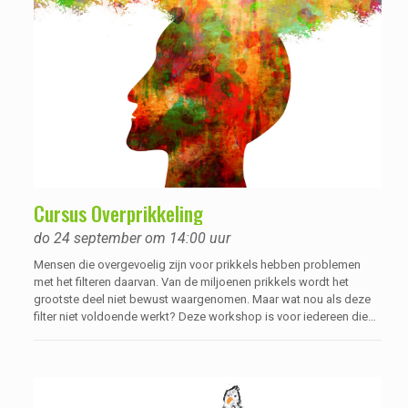
Cursus Overprikkeling
do 24 september om 14:00 uur
Mensen die overgevoelig zijn voor prikkels hebben problemen
met het filteren daarvan. Van de miljoenen prikkels wordt het
grootste deel niet bewust waargenomen. Maar wat nou als deze
filter niet voldoende werkt? Deze workshop is voor iedereen die
denkt last te hebben van overprikkeling, maar ook voor de
mensen die dit al weten en hier verdieping in zoeken. De wereld is
druk en deze wordt steeds drukker, het is geen wonder en zeker
geen zwakte als je hier last van ervaart door ongemakken. In deze
workshop word duidelijk wat voor invloed het kan hebben als je