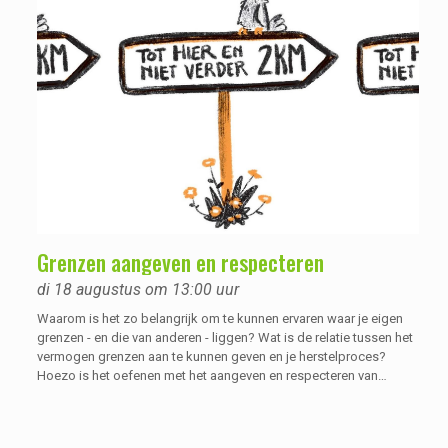
overprikkeling ervaart, en hoe je hier zo goed mogelijk mee kan
omgaan.
Grenzen aangeven en respecteren
di 18 augustus om 13:00 uur
Waarom is het zo belangrijk om te kunnen ervaren waar je eigen
grenzen - en die van anderen - liggen? Wat is de relatie tussen het
vermogen grenzen aan te kunnen geven en je herstelproces?
Hoezo is het oefenen met het aangeven en respecteren van
grenzen een vaardigheid die je nodig hebt als je een solide gevoel
van eigenwaarde wilt ontwikkelen? Waarom is dat in de praktijk
best wel lastig en besteden we er een cursus aan bij de